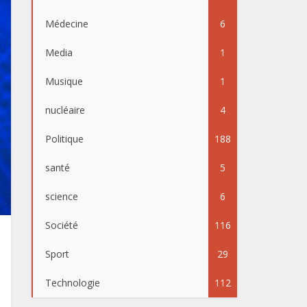
Médecine
6
Media
1
Musique
1
nucléaire
4
Politique
188
santé
5
science
6
Société
116
Sport
29
Technologie
112