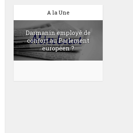
A la Une
Darmanin employé de
confort au Parlement
Une lo
u
européen ?
bloquer