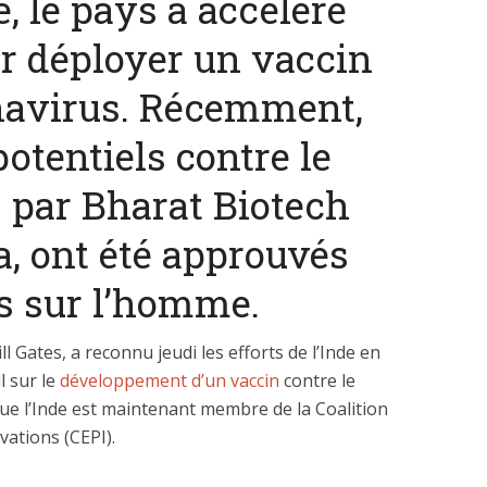
, le pays a accéléré
ur déployer un vaccin
onavirus. Récemment,
otentiels contre le
 dépenses de
La nouvelle Guerre d
nnement de l’Etat
s par Bharat Biotech
Pacifique
explosent
a, ont été approuvés
s sur l’homme.
l Gates, a reconnu jeudi les efforts de l’Inde en
l sur le
développement d’un vaccin
contre le
que l’Inde est maintenant membre de la Coalition
ations (CEPI).