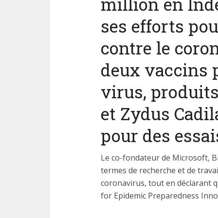
million en Inde
ses efforts po
contre le cor
deux vaccins p
Les
fonctio
virus, produit
et Zydus Cadil
pour des essai
Le co-fondateur de Microsoft, Bil
termes de recherche et de travai
coronavirus, tout en déclarant 
for Epidemic Preparedness Innov