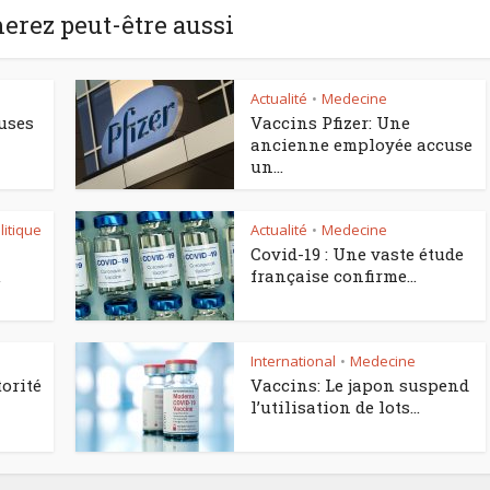
erez peut-être aussi
Actualité
Medecine
•
uses
Vaccins Pfizer: Une
ancienne employée accuse
un...
litique
Actualité
Medecine
•
Covid-19 : Une vaste étude
u
française confirme...
International
Medecine
•
torité
Vaccins: Le japon suspend
l’utilisation de lots...