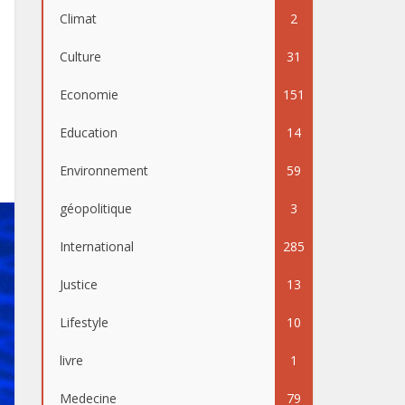
Climat
2
Culture
31
Economie
151
Education
14
Environnement
59
géopolitique
3
International
285
Justice
13
Lifestyle
10
livre
1
Medecine
79