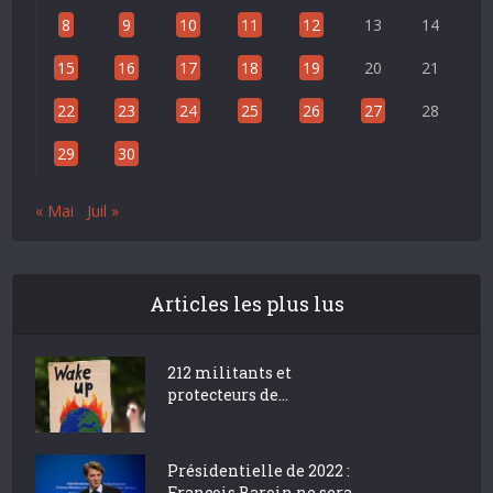
8
9
10
11
12
13
14
15
16
17
18
19
20
21
22
23
24
25
26
27
28
29
30
« Mai
Juil »
Articles les plus lus
212 militants et
protecteurs de...
Présidentielle de 2022 :
François Baroin ne sera