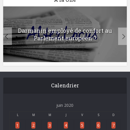
Darmanin employé de confort au
Parlement européen ?
Calendrier
juin 2020
L
M
M
J
V
S
D
1
2
3
4
5
6
7