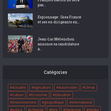
pas...
Espionnage : Ikea France
et ses ex-dirigeants en...
Jean-Luc Mélenchon
annonce sa candidature
à...
Catégories
Actualité
Agriculture
Automobile
Climat
Culture
Economie
Education
Environnement
géopolitique
International
Justice
Lifestyle
livre
Medecine
Media