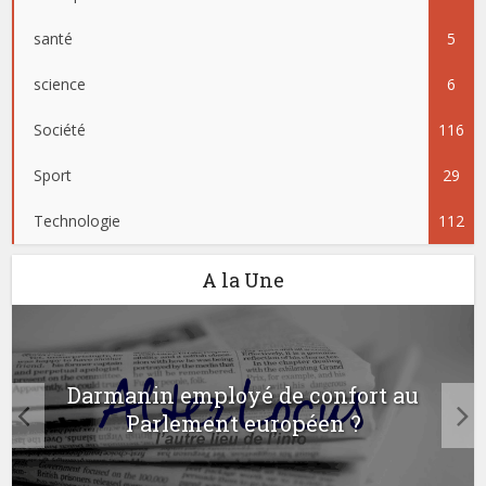
santé
5
science
6
Société
116
Sport
29
Technologie
112
A la Une
Darmanin employé de confort au
Parlement européen ?