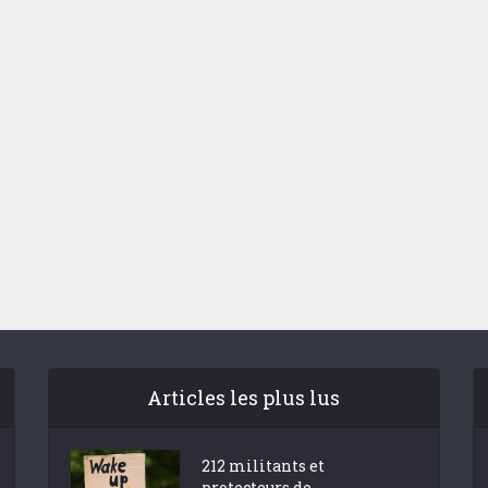
 dépenses de
La nouvelle Guerre d
nnement de l’Etat
Pacifique
explosent
Articles les plus lus
212 militants et
protecteurs de...