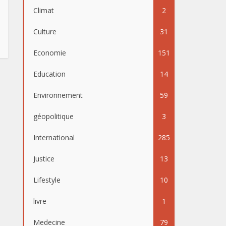
Climat
2
Culture
31
Economie
151
Education
14
Environnement
59
géopolitique
3
International
285
Justice
13
Lifestyle
10
livre
1
Medecine
79