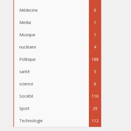
Médecine
6
Media
1
Musique
1
nucléaire
4
Politique
188
santé
5
science
6
Société
116
Sport
29
Technologie
112