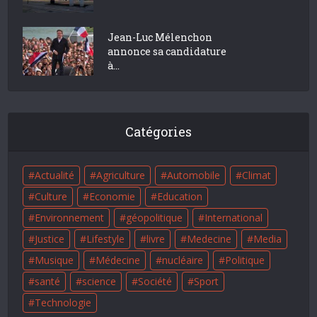
Jean-Luc Mélenchon
annonce sa candidature
à...
Catégories
Actualité
Agriculture
Automobile
Climat
Culture
Economie
Education
Environnement
géopolitique
International
Justice
Lifestyle
livre
Medecine
Media
Musique
Médecine
nucléaire
Politique
santé
science
Société
Sport
Technologie