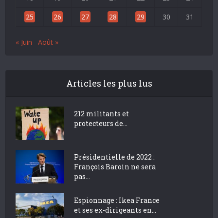
25
26
27
28
29
30
31
« Juin
Août »
Articles les plus lus
212 militants et
protecteurs de...
Présidentielle de 2022 :
François Baroin ne sera
pas...
Espionnage : Ikea France
et ses ex-dirigeants en...