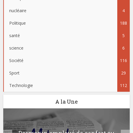
nucléaire
4
Politique
188
santé
5
science
6
Société
116
Sport
29
Technologie
112
A la Une
Darmanin employé de confort au