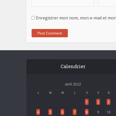
Enregistrer mon nom, mon e-mail et mon
Calendrier
avril 2022
L
M
M
J
V
S
D
1
2
3
4
5
6
7
8
9
10