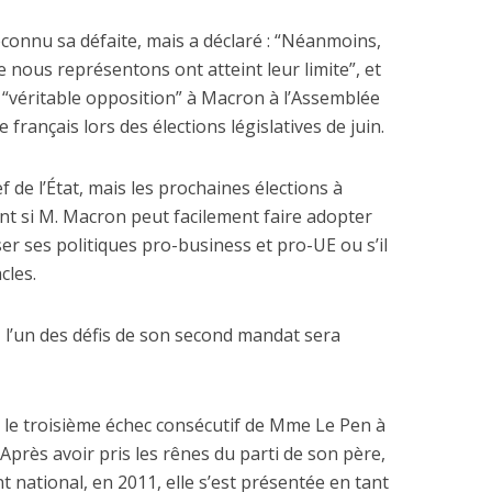
onnu sa défaite, mais a déclaré : “Néanmoins,
 nous représentons ont atteint leur limite”, et
la “véritable opposition” à Macron à l’Assemblée
 français lors des élections législatives de juin.
 dépenses de
La nouvelle Guerre d
nnement de l’Etat
ef de l’État, mais les prochaines élections à
Pacifique
explosent
t si M. Macron peut facilement faire adopter
ser ses politiques pro-business et pro-UE ou s’il
cles.
l’un des défis de son second mandat sera
 le troisième échec consécutif de Mme Le Pen à
 Après avoir pris les rênes du parti de son père,
 national, en 2011, elle s’est présentée en tant