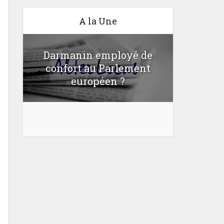
A la Une
Darmanin employé de
confort au Parlement
Une lo
u
européen ?
bloquer