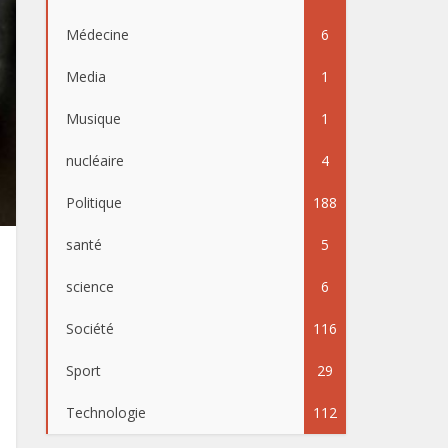
Médecine
6
Media
1
Musique
1
nucléaire
4
Politique
188
santé
5
science
6
Société
116
Sport
29
Technologie
112