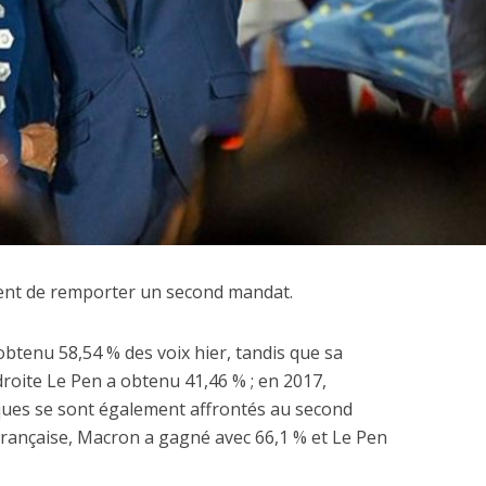
ient de remporter un second mandat.
btenu 58,54 % des voix hier, tandis que sa
 droite Le Pen a obtenu 41,46 % ; en 2017,
ques se sont également affrontés au second
e française, Macron a gagné avec 66,1 % et Le Pen