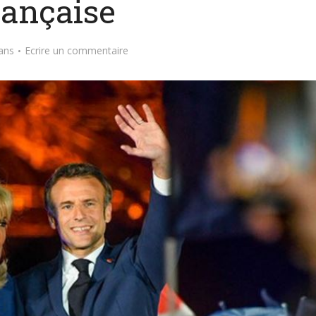
rançaise
ans
Ecrire un commentaire