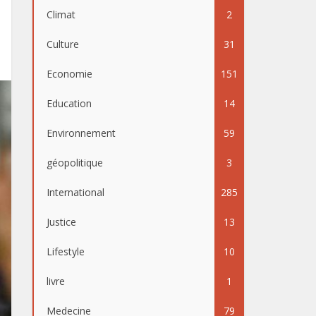
Climat
2
Culture
31
Economie
151
Education
14
Environnement
59
géopolitique
3
International
285
Justice
13
Lifestyle
10
livre
1
Medecine
79