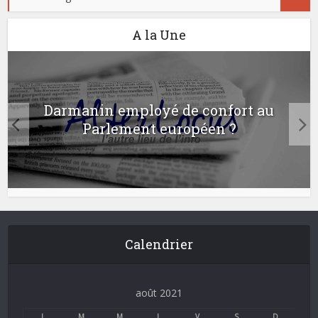
A la Une
Darmanin employé de confort au
Parlement européen ?
Calendrier
août 2021
L
M
M
J
V
S
D