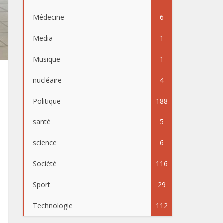
Médecine
6
Media
1
Musique
1
nucléaire
4
Politique
188
santé
5
science
6
Société
116
Sport
29
Technologie
112