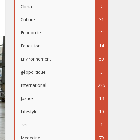
Climat
2
Culture
31
Economie
151
Education
14
Environnement
59
géopolitique
3
International
285
Justice
13
Lifestyle
10
livre
1
Medecine
79