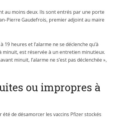
ent au moins deux. Ils sont entrés par une porte
Jean-Pierre Gaudefrois, premier adjoint au maire
 dépenses de
à 19 heures et l’alarme ne se déclenche qu’à
La nouvelle Guerre d
nnement de l’Etat
à minuit, est réservée à un entretien minutieux.
Pacifique
explosent
vant minuit, l’alarme ne s’est pas déclenchée »,
uites ou impropres à
ir été de désamorcer les vaccins Pfizer stockés