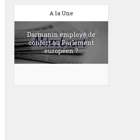
A la Une
Darmanin employé de
confort au Parlement
Une lo
u
européen ?
bloquer