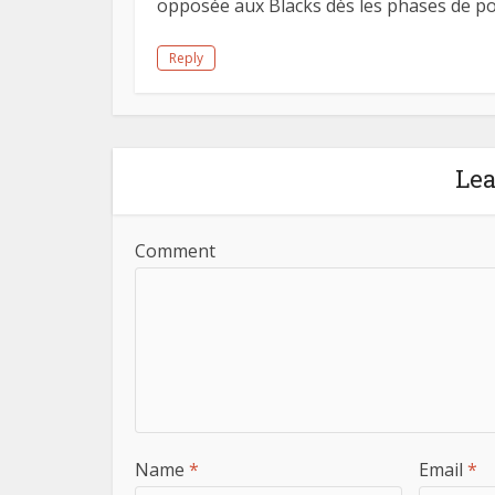
opposée aux Blacks dès les phases de po
Reply
Le
Comment
Name
*
Email
*