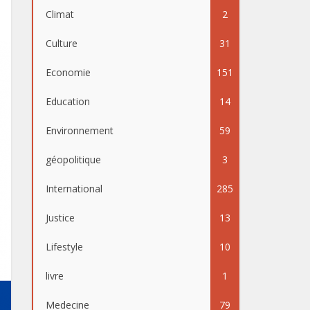
Climat
2
Culture
31
Economie
151
Education
14
Environnement
59
géopolitique
3
International
285
Justice
13
Lifestyle
10
livre
1
Medecine
79