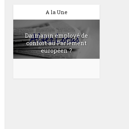
A la Une
Darmanin employé de
confort au Parlement
u
Une lo
européen ?
bloquer