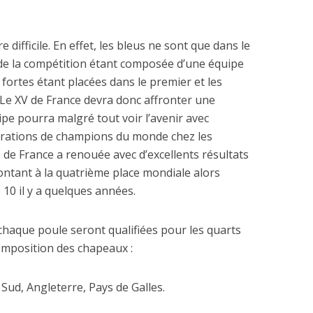
e difficile. En effet, les bleus ne sont que dans le
e la compétition étant composée d’une équipe
 fortes étant placées dans le premier et les
 dépenses de
 Le XV de France devra donc affronter une
La nouvelle Guerre d
nnement de l’Etat
ipe pourra malgré tout voir l’avenir avec
Pacifique
explosent
érations de champions du monde chez les
e de France a renouée avec d’excellents résultats
ontant à la quatrième place mondiale alors
 10 il y a quelques années.
chaque poule seront qualifiées pour les quarts
composition des chapeaux :
 Sud, Angleterre, Pays de Galles.