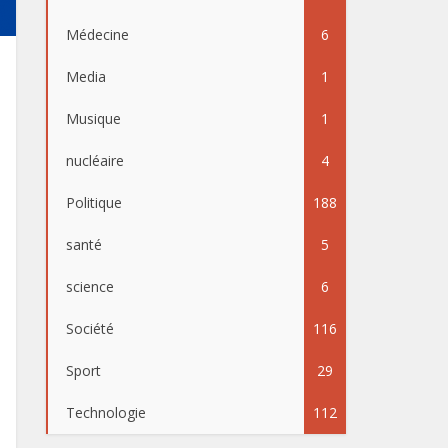
Médecine
6
Media
1
Musique
1
nucléaire
4
Politique
188
santé
5
science
6
Société
116
Sport
29
Technologie
112