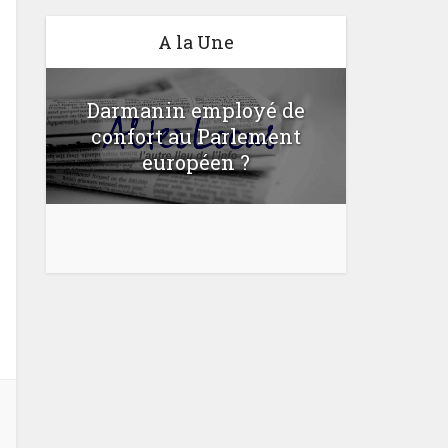
A la Une
Darmanin employé de
confort au Parlement
Une lo
u
européen ?
bloquer