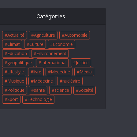
Catégories
Actualité
Agriculture
Automobile
Climat
Culture
Economie
Education
Environnement
géopolitique
International
Justice
Lifestyle
livre
Medecine
Media
Musique
Médecine
nucléaire
Politique
santé
science
Société
Sport
Technologie