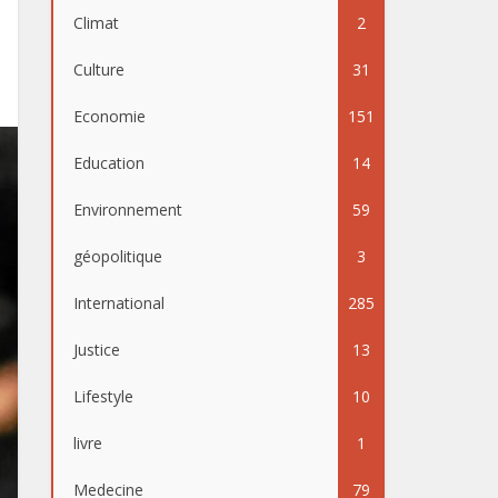
Climat
2
Culture
31
Economie
151
Education
14
Environnement
59
géopolitique
3
International
285
Justice
13
Lifestyle
10
livre
1
Medecine
79