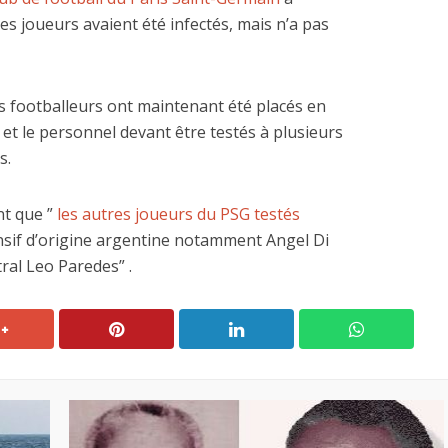
es joueurs avaient été infectés, mais n’a pas
ois footballeurs ont maintenant été placés en
 et le personnel devant être testés à plusieurs
 dépenses de
La nouvelle Guerre d
s.
nnement de l’Etat
Pacifique
explosent
nt que ”
les autres joueurs du PSG testés
fensif d’origine argentine notamment Angel Di
tral Leo Paredes” .