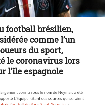
 football brésilien,
sidérée comme l’un
joueurs du sport,
té le coronavirus lors
r l’île espagnole
s largement connu sous le nom de Neymar, a été
rapporté L’Equipe, citant des sources qui seraient
ub de football du Paris Saint-Germain
a