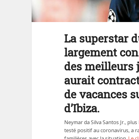
La superstar du
largement con
des meilleurs 
aurait contrac
de vacances su
d’Ibiza.
Neymar da Silva Santos Jr., plu
testé positif au coronavirus, a 
familières avec la situation.
Le cl