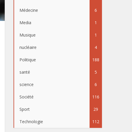
Médecine
6
Media
1
Musique
1
nucléaire
4
Politique
188
santé
5
science
6
Société
116
Sport
29
Technologie
112