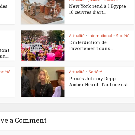
 des
New York rend à l’Égypte
16 œuvres d’art...
Actualité
International
Société
•
•
L’interdiction de
l’avortement dans...
 sont
n...
ociété
Actualité
Société
•
Procès Johnny Depp-
Amber Heard : l’actrice est...
ave a Comment