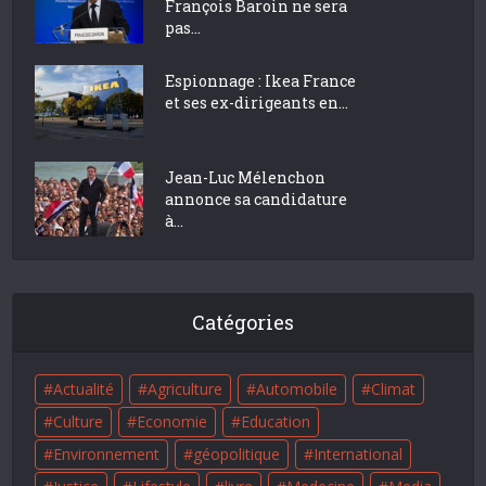
François Baroin ne sera
pas...
Espionnage : Ikea France
et ses ex-dirigeants en...
Jean-Luc Mélenchon
annonce sa candidature
à...
Catégories
Actualité
Agriculture
Automobile
Climat
Culture
Economie
Education
Environnement
géopolitique
International