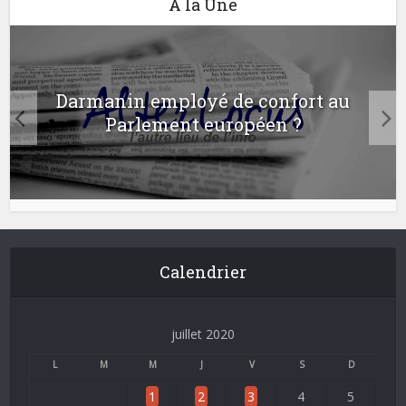
A la Une
Darmanin employé de confort au
Parlement européen ?
Calendrier
juillet 2020
L
M
M
J
V
S
D
1
2
3
4
5