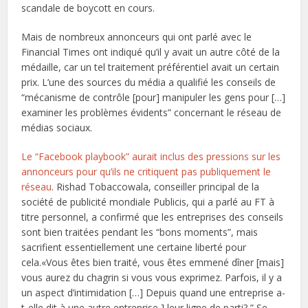
scandale de boycott en cours.
Mais de nombreux annonceurs qui ont parlé avec le
Financial Times ont indiqué qu’il y avait un autre côté de la
médaille, car un tel traitement préférentiel avait un certain
prix. L’une des sources du média a qualifié les conseils de
“mécanisme de contrôle [pour] manipuler les gens pour […]
examiner les problèmes évidents” concernant le réseau de
médias sociaux.
Le “Facebook playbook” aurait inclus des pressions sur les
annonceurs pour qu’ils ne critiquent pas publiquement le
réseau
. Rishad Tobaccowala, conseiller principal de la
société de publicité mondiale Publicis, qui a parlé au FT à
titre personnel, a confirmé que les entreprises des conseils
sont bien traitées pendant les “bons moments”, mais
sacrifient essentiellement une certaine liberté pour
cela.«Vous êtes bien traité, vous êtes emmené dîner [mais]
vous aurez du chagrin si vous vous exprimez. Parfois, il y a
un aspect d’intimidation […] Depuis quand une entreprise a-
t-elle dit à une autre entreprise ] leur ligne de parti? ” Se