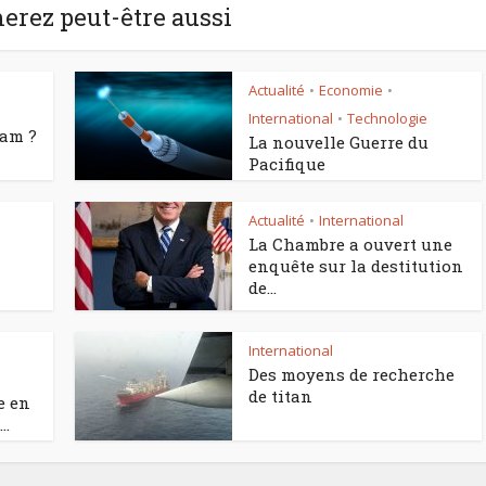
erez peut-être aussi
Actualité
Economie
•
•
International
Technologie
•
eam ?
La nouvelle Guerre du
Pacifique
Actualité
International
•
La Chambre a ouvert une
enquête sur la destitution
de...
International
•
Des moyens de recherche
de titan
e en
..