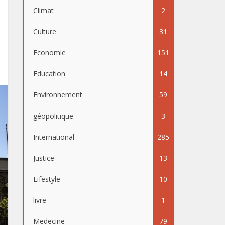
Climat
2
Culture
31
Economie
151
Education
14
Environnement
59
géopolitique
3
International
285
Justice
13
Lifestyle
10
livre
1
Medecine
79