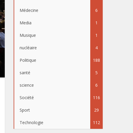
Médecine
6
Media
1
Musique
1
nucléaire
4
Politique
188
santé
5
science
6
Société
116
Sport
29
Technologie
112