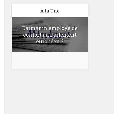
A la Une
Darmanin employé de
confort au Parlement
Une lo
u
européen ?
bloquer