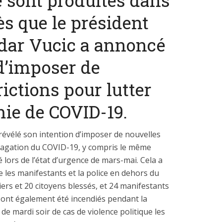
 sont produites dans
ès que le président
dar Vucic a annoncé
d’imposer de
 dépenses de
La nouvelle Guerre d
rictions pour lutter
nnement de l’Etat
Pacifique
explosent
mie de COVID-19.
 révélé son intention d’imposer de nouvelles
opagation du COVID-19, y compris le même
 lors de l’état d’urgence de mars-mai. Cela a
les manifestants et la police en dehors du
iers et 20 citoyens blessés, et 24 manifestants
e ont également été incendiés pendant la
 de mardi soir de cas de violence politique les