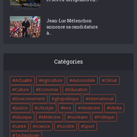
Jean-Luc Mélenchon
annonce sa candidature
à...
Catégories
Actualité
Agriculture
Automobile
Climat
Culture
Economie
Education
Environnement
géopolitique
International
Justice
Lifestyle
livre
Medecine
Media
Musique
Médecine
nucléaire
Politique
santé
science
Société
Sport
Technologie