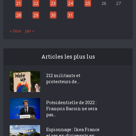
21
22
23
24
25
26
27
28
29
30
31
« Nov
Jan »
Articles les plus lus
212 militants et
protecteurs de...
Présidentielle de 2022 :
François Baroin ne sera
pas...
Espionnage : Ikea France
et ses ex-dirigeants en...