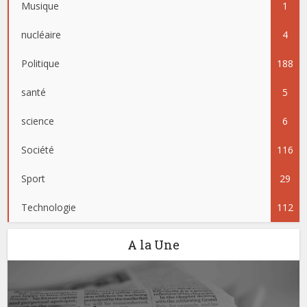
Musique
1
nucléaire
4
Politique
188
santé
5
science
6
Société
116
Sport
29
Technologie
112
A la Une