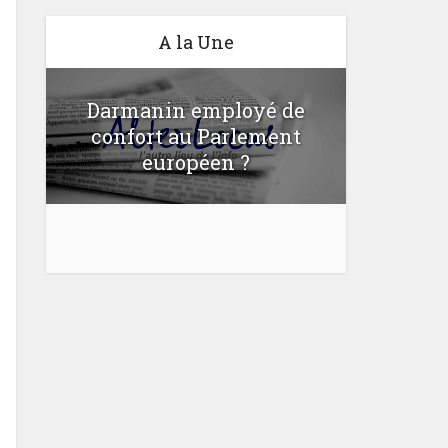
A la Une
Darmanin employé de
confort au Parlement
Une lo
u
européen ?
bloquer