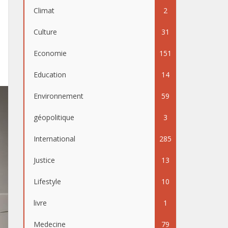
Climat
2
Culture
31
Economie
151
Education
14
Environnement
59
géopolitique
3
International
285
Justice
13
Lifestyle
10
livre
1
Medecine
79