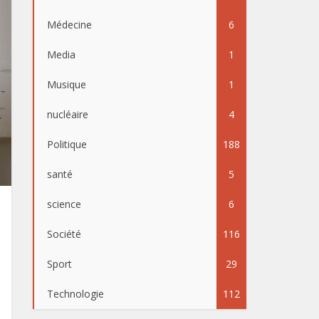
Médecine
6
Media
1
Musique
1
nucléaire
4
Politique
188
santé
5
science
6
Société
116
Sport
29
Technologie
112