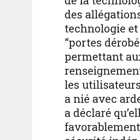
de la technolo
des allégation
technologie et 
“portes dérobé
Les
permettant au
fonctio
renseignement
les utilisateur
a nié avec arde
a déclaré qu’el
favorablement 