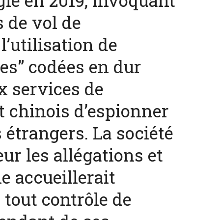
gie en 2019, invoquant
s de vol de
l’utilisation de
es” codées en dur
 dépenses de
La nouvelle Guerre d
x services de
nnement de l’Etat
Pacifique
explosent
 chinois d’espionner
s étrangers. La société
ur les allégations et
le accueillerait
tout contrôle de