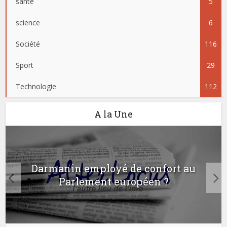
santé
5
science
6
Société
116
Sport
29
Technologie
112
A la Une
Darmanin employé de confort au
Parlement européen ?