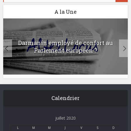
A la Une
Darmanin employé de confort au
Parlement européen ?
Calendrier
juillet 2020
L
M
M
J
V
S
D