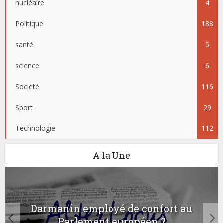
nucléaire
4
Politique
188
santé
5
science
6
Société
116
Sport
29
Technologie
112
A la Une
Darmanin employé de confort au
Parlement européen ?