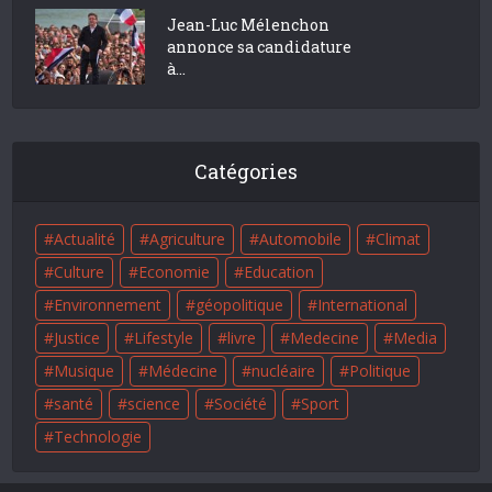
Jean-Luc Mélenchon
annonce sa candidature
à...
Catégories
Actualité
Agriculture
Automobile
Climat
Culture
Economie
Education
Environnement
géopolitique
International
Justice
Lifestyle
livre
Medecine
Media
Musique
Médecine
nucléaire
Politique
santé
science
Société
Sport
Technologie