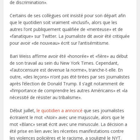
de discrimination».
Certains de ses collègues ont insisté pour son départ afin
que le quotidien soit vraiment «inclusif», alors que les
autres l’ont publiquement qualifiée de «menteuse» et de
«fanatique» sur Twitter. La journaliste dit avoir été critiquée
pour avoir «de nouveau» écrit sur l’antisémitisme.
Bari Weiss affirme avoir été «honorée» et «fière» au début
de son travail au sein du New York Times. Cependant,
«l’autocensure est devenue la norme», tranche-t-elle. En
outre, «des leçons» n’ont pas été tirées par ses journalistes
après l’élection de Donald Trump. Il s’agit notamment de
«l’importance de comprendre les autres Américains» et «la
nécessité de résister au tribalisme».
Début juillet,
le quotidien a annoncé
que ses journalistes
écriraient le mot «Noir» avec une majuscule, alors que le
mot «Blanc» serait écrit avec une minuscule. La décision a
été prise en lien avec les récentes manifestations contre
les violences policières et le racisme, a souligné le NYT.