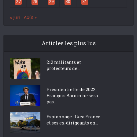
27
28
29
30
31
« Juin
Août »
Articles les plus lus
212 militants et
protecteurs de...
Présidentielle de 2022 :
François Baroin ne sera
pas...
Espionnage : Ikea France
et ses ex-dirigeants en...