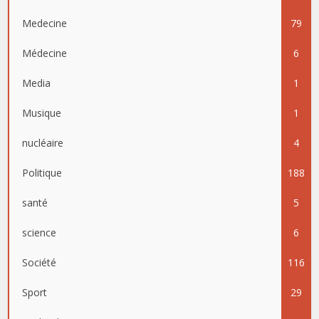
Medecine
79
Médecine
6
Media
1
Musique
1
nucléaire
4
Politique
188
santé
5
science
6
Société
116
Sport
29